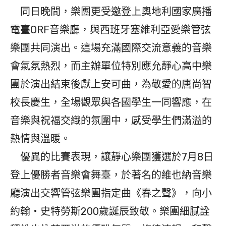
同日晚間，樂團更受邀登上奧地利國家廣播
電臺ORF音樂廳，與西班牙塞維利亞愛樂管弦
樂團共同演出。這場充滿國際交流意義的音樂
會氣氛熱烈，而主辦單位特別應允靜心高中樂
團於演出結束後獻上安可曲，為敬愛的唐尚智
校長慶生，全場觀眾與各國學生一同響應，在
音樂與祝福交織的氛圍中，感受學生們滿溢的
熱情與溫暖。
優異的比賽表現，讓靜心樂團獲選於7月8日
登上優勝者音樂會舞臺，於著名的維也納音樂
廳演出交響管弦樂團指定曲《春之聲》，向小
約翰・史特勞斯200歲誕辰致敬。樂團細膩詮