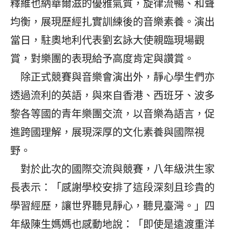
釋維也納華爾滋的優雅氣質，旋律流暢、和聲
均衡，展現歷經扎實訓練後的音樂素養。演出
當日，駐奧地利代表劉玄詠大使親臨現場觀
賞，對樂團的表現給予高度肯定與讚賞。
除正式競賽與音樂會演出外，靜心學生們亦
透過流利的英語，與來自香港、西班牙、波多
黎各等國的青年樂團交流，以音樂為語言，促
進跨國理解，展現深厚的文化素養與國際視
野。
對於此次的國際交流與競賽，八年級洪生家
長表示：「感謝學校安排了這段深刻且珍貴的
學習經歷，讓世界聽見靜心，聽見臺灣。」四
年級陳生媽媽也感動地說：「即使是遠渡重洋