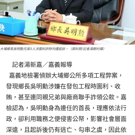
大埔鄉長吳明勳兄弟3人涉圖利詐財均遭起訴。（資料照/記者湯朝村攝）
記者湯新嘉／嘉義報導
嘉義地檢署偵辦大埔鄉公所多項工程弊案，
發現鄉長吳明勳涉嫌在發包工程時圖利、收
賄，甚至連同親兄弟與廠商聯手詐領公款。嘉
檢認為，吳明勳身為連任的首長，理應依法行
政，卻利用職務之便侵害公帑，影響社會層面
深遠，且起訴後仍有逃亡、勾串之虞，因此依