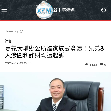
Home
社會
社會
嘉義大埔鄉公所爆家族式貪瀆！兄弟3
人涉圖利詐財均遭起訴
2026-02-12 15:53
5623
0