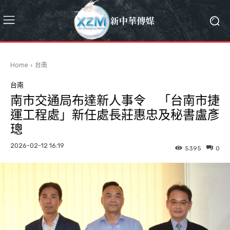
Home
台南
台南
南市交通局布達新人事令 「台南市捷
運工程處」新任處長莊惠忠及秘書盧彥
璁
2026-02-12 16:19
5395
0