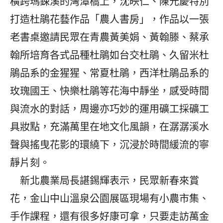
橫跨瑪鋉溪的灣潭橋上，沈映仁、陳元慶特別
打造杜鵑花藝作品「農人書房」，作品以一張
老書桌邀請民眾在青農黃美娟、黃翰滕、蔡承
翰所培育各式品種杜鵑如台交杜鵑、久留米杜
鵑品系的金猩猩、常夏杜鵑，西洋杜鵑品系的
玫瑰國王、快樂杜鵑等花海中靜坐，感受時間
與流水的對話，周邊亦巧妙的運用礦工採礦工
具妝點，充滿萬里在地文化風韻，在潺潺溪水
聲與搖曳花影的環繞下，沉浸於時間緩流的寧
靜片刻。
新北農業局長諶錫輝表示，民眾新春來賞
花，金山中山溫泉公園展區現場有小農市集、
手作課程，還有很多好康可拿，只要走訪萬金