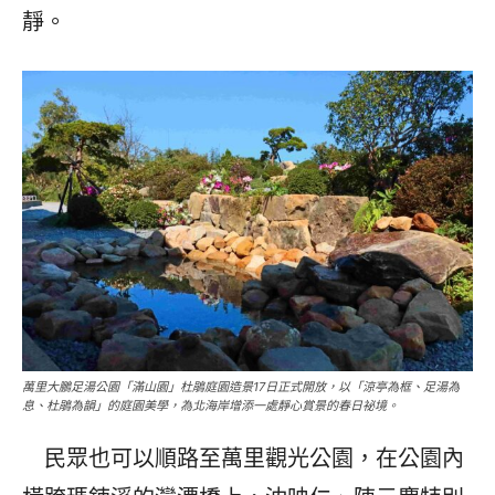
靜。
萬里大鵬足湯公園「滿山園」杜鵑庭園造景17日正式開放，以「涼亭為框、足湯為
息、杜鵑為韻」的庭園美學，為北海岸增添一處靜心賞景的春日祕境。
民眾也可以順路至萬里觀光公園，在公園內