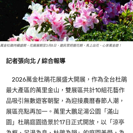
萬金杜鵑持續盛開，花展展期至3月8日，邀民眾把握花期，馬上出花、心享萬金遊！
記者張向北 / 綜合報導
2026萬金杜鵑花展盛大開展，作為全台杜鵑
最大產區的萬里金山，雙展區共計10組花藝作
品吸引無數遊客朝聖，為迎接農曆春節人潮，
展區亮點再加一。萬里大鵬足湯公園「滿山
園」杜鵑庭園造景於17日正式開放，以「涼亭