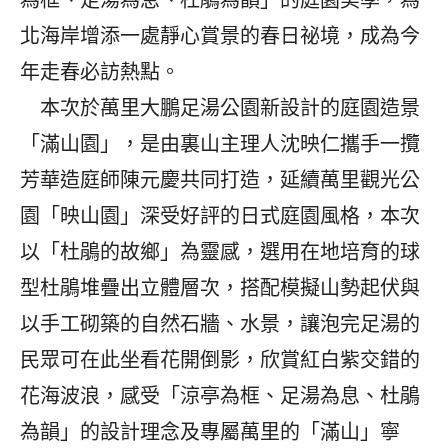
為框、足湯為息、杜鵑為韻」的庭園美學，為
北海岸增添一處靜心賞景的春日祕境，成為今
年走春必訪熱點。
本次於萬里大鵬足湯公園新設計的庭園造景
「滿山園」，是由裏山主理人沈映仁攜手一攬
芳華造庭師陳元慶共同打造，延續萬里觀光公
園「映山園」深受好評的日式庭園風格，本次
以「杜鵑的故鄉」為靈感，選用在地培育的球
型杜鵑堆疊出立體層次，搭配模擬山勢起伏與
以手工砌築的自然石牆、水景，讓泡完足湯的
民眾可在此坐看花開倒影，欣賞紅白紫交錯的
花海波浪，感受「涼亭為框、足湯為息、杜鵑
為韻」的設計理念及專屬萬里的「滿山」寧