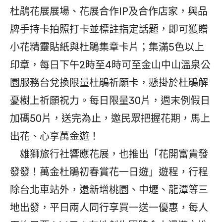
杜鵑花展展場、花展合作IP及合作店家，與品
牌手持卡拍照打卡並標註指定話題，即可獲贈
小花精靈貼紙與杜鵑集章卡片；集滿5色以上
印章，每日下午2時至4時可至金山中山溫泉公
園服務台兌換限量杜鵑祈願卡，懸掛於杜鵑解
憂樹上祈願祝力。每日限量30片，週末例假日
加碼50片，送完為止，邀民眾把握花期，馬上
出花、心享萬金遊！
雄獅旅行社響應花展，也推出「花開富貴發
發發！萬金杜鵑初春賞花一日遊」遊程，行程
除台北車站外，還新增桃園、中壢、龍潭等三
地出發，平日兩人同行享買一送一優惠，每人