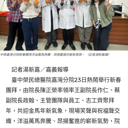
中榮嘉灣分院新春團拜洋溢萬馬奔騰、昂揚奮進的嶄新氣勢。 （記者湯新嘉攝）
記者湯新嘉／嘉義報導
臺中榮民總醫院嘉灣分院23日熱鬧舉行新春
團拜，由院長陳正榮率領率王副院長作仁、蔡
副院長政翰、主管團隊與員工、志工齊聚拜
年，共迎金馬年新氣象，現場笑聲與祝福聲交
織，洋溢萬馬奔騰、昂揚奮進的嶄新氣勢，院