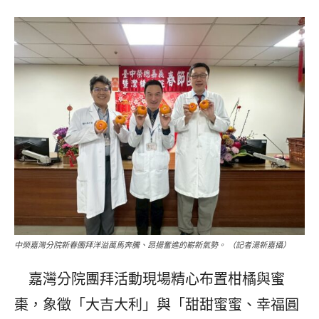
中榮嘉灣分院新春團拜洋溢萬馬奔騰、昂揚奮進的嶄新氣勢。 （記者湯新嘉攝）
嘉灣分院團拜活動現場精心布置柑橘與蜜
棗，象徵「大吉大利」與「甜甜蜜蜜、幸福圓