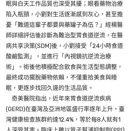
眠與白天工作品質也深受其擾；眼看藥物治療
陷入瓶頸，小劉對生活逐漸感到灰心，甚至擔
憂「難道這輩子都要與藥罐子為伍？」經楊醫
師詳細評估後診斷為難治型胃食道逆流，在醫
病共享決策(SDM)後，小劉接受「24小時食道
酸鹼監測」，並進行「內視鏡抗逆流治療
術」。術後他積極配合飲食與生活型態調整，
最終成功擺脫藥物依賴，不僅重拾美食與睡
眠，更逐步找回久違的生活品質。
奇美醫院指出，近年來胃食道逆流疾病
(GERD)在臺灣及亞洲地區盛行率逐年上升，臺
灣健康檢查族群約達12.4%，等於每8人就有1
人深受其害。臨床上雖以質子幫浦抑制劑(PPI)