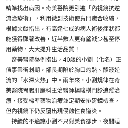
精準找出病因。奇美醫院更引進「內視鏡抗逆
流治療術」，利用微創技術使賁門癒合收縮，
根據文獻指出，有高達七成的病人術後症狀都
能獲得顯著改善，近半數人更有望減少甚至停
用藥物，大大提升生活品質！
奇美醫院舉例指出，40歲的小劉（化名）正
值事業衝刺期，卻長期陷於胸口灼熱、酸液逆
流的「水深火熱」中。兩年來，小劉規律在奇
美醫院胃腸肝膽科主治醫師楊畯棋門診追蹤治
療，接受標準藥物治療並定期安排胃鏡檢查，
但內視鏡下仍反覆出現侵蝕性食道炎。
持續的不適讓小劉不只對美食卻步，夜間睡