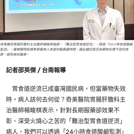
奇美醫院胃腸肝膽科主治醫師楊畯棋強調，「難治型胃食道逆流」，透過「24小時食道酸鹼
監測」，醫療團隊能精準掌握病人食道的酸暴露時間，藉此確認是否為藥物反應不佳的族
群，避免無效醫療。
記者邵英傑 / 台南報導
胃食道逆流已成臺灣國民病，但當藥物失效
時，病人該何去何從？奇美醫院胃腸肝膽科主
治醫師楊畯棋表示，針對長期服藥卻效果不
彰、深受火燒心之苦的「難治型胃食道逆流」
病人，我們可以透過「24小時食道酸鹼監測」