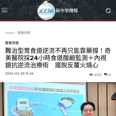
Home
醫藥保健
醫藥保健
難治型胃食道逆流不再只能靠藥撐！奇
美醫院採24小時食道酸鹼監測＋內視
鏡抗逆流治療術 擺脫反覆火燒心
2026-02-24 16:06
5737
0