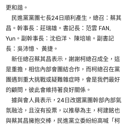
更和諧。
民進黨黨團七長24日順利產生，總召：蔡其
昌。幹事長：莊瑞雄。書記長：范雲 FAN,
Yun。副幹事長：沈伯洋、 陳培瑜。副書記
長：吳沛憶、 黃捷。
新任總召蔡其昌表示，謝謝柯總召成全，這
是重擔，相信內部會團結合作，而柯總召在黨
團遇到重大挑戰或疑難雜症時，會是我們最好
的顧問，彼此會維持著良好關係。
據與會人員表示，24日改選黨團幹部內部氣
氛融洽，且沒有投票，以推舉為主，柯建銘也
與蔡其昌擁抱交棒，民進黨立委紛紛高喊「柯