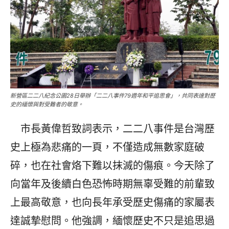
新營區二二八紀念公園28日舉辦「二二八事件79週年和平追思會」，共同表達對歷
史的緬懷與對受難者的敬意。
市長黃偉哲致詞表示，二二八事件是台灣歷
史上極為悲痛的一頁，不僅造成無數家庭破
碎，也在社會烙下難以抹滅的傷痕。今天除了
向當年及後續白色恐怖時期無辜受難的前輩致
上最高敬意，也向長年承受歷史傷痛的家屬表
達誠摯慰問。他強調，緬懷歷史不只是追思過