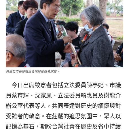
黃偉哲市長發放百合花給受難者家屬。
今日出席致意者包括立法委員陳亭妃、市議
員蔡育輝、沈家鳳、立法委員賴惠員及謝龍介
辦公室代表等人，共同表達對歷史的緬懷與對
受難者的敬意。在莊嚴的追思氛圍中，眾人以
記憶為基石，期盼台灣社會在歷史反省中持續