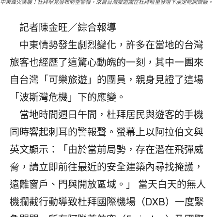
中東烽火突襲！杜拜罕見發布防空警報，來自台灣旅遊團在杜拜哈里發塔下淡定吃開齋飯。
記者陳金旺／綜合報導
中東情勢發生劇烈變化，許多在當地的台灣
旅客也經歷了這驚心動魄的一刻，其中一團來
自台灣「可樂旅遊」的團員，親身見證了這場
「波斯灣危機」下的應變。
​ 當地時間週日午間，杜拜居民與遊客的手機
同時響起刺耳的警報聲。螢幕上以阿拉伯文與
英文顯示：「由於當前局勢，存在潛在飛彈威
脅，請立即前往最近的安全建築內尋找掩護，
遠離窗戶、門與開放區域。」 當天白天的無人
機攔截行動導致杜拜國際機場（DXB）一度緊