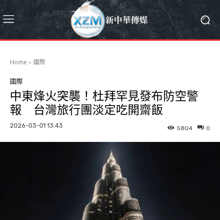
Home
國際
國際
中東烽火突襲！杜拜罕見發布防空警
報 台灣旅行團淡定吃開齋飯
2026-03-01 13:43
5804
0