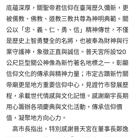
底蘊深厚，關聖帝君信仰在臺灣歷久彌新，更
被儒教、佛教、道教三教共尊為神明典範。關
公以「忠、義、仁、勇、信」精神傳世，不僅
是歷史上智勇雙全的名將，也被奉為財神與行
業守護神，象徵正直與誠信。普天宮所設120
公尺巨型關公神像為新竹著名地標之一，彰顯
信仰文化的傳承與精神力量；市定古蹟新竹關
帝廟更是地方重要信仰中心，見證竹市發展歷
程，承載世代情感與文化記憶。感謝廟宇長期
用心籌辦各項慶典與文化活動，傳承信仰價
值，凝聚地方向心力。
高市長指出，特別感謝普天宮在董事長鄭逸