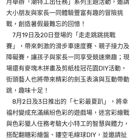
月舉辦「潮特工出任務」系列主題活動，邀請
大小朋友與家長一同體驗豐富有趣的冒險挑
戰，創造暑假最難忘的回憶！
7月19日及20日登場的「走走跳跳挑戰
賽」，帶來刺激的滑步車速度賽、親子接力及
障礙賽，讓孩子與家長一同享受競速樂趣；現
場還有麥塊木拼畫及剪紙桂冠花園DIY活動，
街頭藝人也將帶來精彩的劍玉表演與互動帶動
跳，趣味十足！
8月2日及3日推出的「七彩最夏趴」，將幸
福村變成充滿繽紛色彩的遊戲場，迷宮彩繪戰
與色彩獵人任務考驗大小特工的智慧與體力，
搭配翻糖彩繪盤、鏤空毛線球DIY，並邀請扯