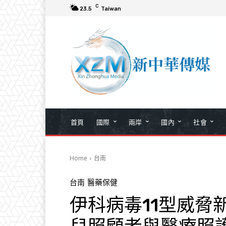
C
23.5
Taiwan
首頁
國際
兩岸
國內
社會
Home
台南
台南
醫藥保健
伊科病毒11型威脅