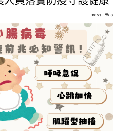
護人員落實防疫守護健康
91
0