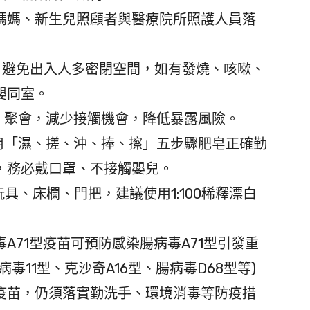
媽、新生兒照顧者與醫療院所照護人員落
：避免出入人多密閉空間，如有發燒、咳嗽、
嬰同室。
、聚會，減少接觸機會，降低暴露風險。
用「濕、搓、沖、捧、擦」五步驟肥皂正確勤
，務必戴口罩、不接觸嬰兒。
具、床欄、門把，建議使用1:100稀釋漂白
71型疫苗可預防感染腸病毒A71型引發重
毒11型、克沙奇A16型、腸病毒D68型等)
疫苗，仍須落實勤洗手、環境消毒等防疫措