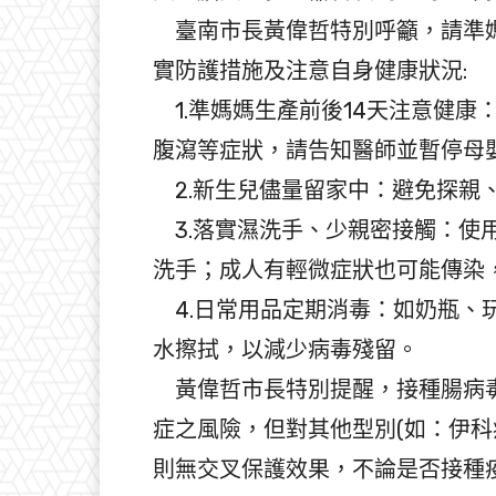
臺南市長黃偉哲特別呼籲，請準媽
實防護措施及注意自身健康狀況:
1.準媽媽生產前後14天注意健康
腹瀉等症狀，請告知醫師並暫停母
2.新生兒儘量留家中：避免探親
3.落實濕洗手、少親密接觸：使
洗手；成人有輕微症狀也可能傳染
4.日常用品定期消毒：如奶瓶、玩
水擦拭，以減少病毒殘留。
黃偉哲市長特別提醒，接種腸病毒A
症之風險，但對其他型別(如：伊科病
則無交叉保護效果，不論是否接種