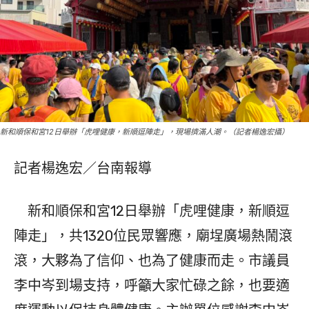
新和順保和宮12日舉辦「虎哩健康，新順逗陣走」，現場擠滿人潮。（記者楊逸宏攝）
記者楊逸宏／台南報導
新和順保和宮12日舉辦「虎哩健康，新順逗
陣走」，共1320位民眾響應，廟埕廣場熱鬧滾
滾，大夥為了信仰、也為了健康而走。市議員
李中岑到場支持，呼籲大家忙碌之餘，也要適