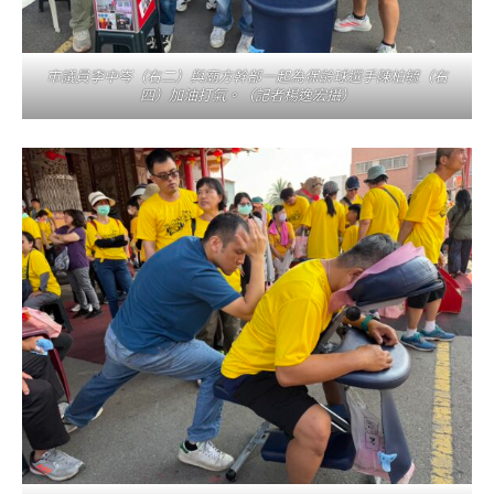
市議員李中岑（右二）與廟方幹部一起為保齡球選手陳柏毓（右
四）加油打氣。（記者楊逸宏攝）