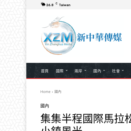
C
26.8
Taiwan
首頁
國際
兩岸
國內
社會
Home
國內
國內
集集半程國際馬拉