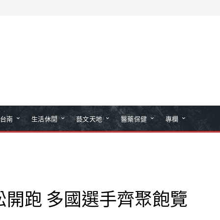
台南
生活休閒
藝文天地
醫藥保健
專欄
松開跑 多國選手齊聚飽覽