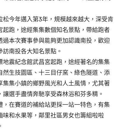
松今年邁入第3年，規模越來越大，深受肯
宮起跑，途經集集數個知名景點，帶給跑者
透過本次賽事參與能夠更加認識南投，歡迎
參訪南投各大知名景點。
地震紀念館武昌宮起跑，途經著名的集集
自然生技園區、十三目仔窯、綠色隧道、添
享集集小鎮的鄉野風光和人土風情，尤其著
，讓選手盡情奔馳享受森林浴和芬多精。
，在賽道的補給站更採一站一特色，有集
滷味和水果等，鄰里社區男女也籌組啦啦
。