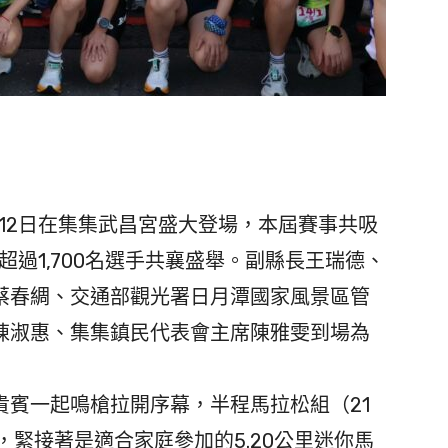
12日在集集武昌宮盛大登場，本屆賽事共吸
超過1,700名選手共襄盛舉。副縣長王瑞德、
蔡春綢、交通部觀光署日月潭國家風景區管
陳淑惠、集集鎮民代表會主席陳雅雯到場為
賓一起鳴槍拉開序幕，半程馬拉松組（21
發，緊接著是適合家庭參加的5.20公里迷你馬