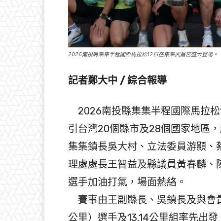
2026南投縣集集半程國際馬拉松12日在集集武昌宮盛大登場。
記者鄭大中 / 綜合報導
2026南投縣集集半程國際馬拉松
引台灣20個縣市及28個國家地區，
集集鎮長吳大村、立法委員游顥、
理處處長王智益及縣議員黃春麟、
選手加油打氣，場面熱絡。
賽事由王副縣長、吳鎮長及與會貴
公里）選手及13.14公里組率先出