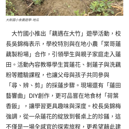
大新國小食農遊學-地瓜
大竹國小推出「藕遇在大竹」遊學活動，校
長吳錦梅表示，學校特別與在地小農「棠哥蓮
藕製粉場」合作，引領學生與親子家庭走入蓮
田。活動內容教導學生賞蓮花、剝蓮子與洗藕
粉等體驗課程，也讓父母與孩子共同參與
「尋、辨、剪」的採蓮步驟。現場還有「蓮田
藝響曲」DIY創作，更可品嘗在地食材「荷葉
香飯」，讓學習更具趣味與深度。校長吳錦梅
強調，從一朵蓮花的綻放到餐桌上的珍饈，這
不僅是一場全感官的探索旅程，更希望藉此建