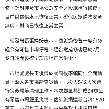
修，針對涉及市場公眾安全之設施進行修復，
目前供電供水已恢復正常，確保民眾購物安全
無虞，攤商已恢復正常營業。
經發局長張婷媛表示，風災過後曾一度有16
處公有零售市場停電，經台電搶修後已於7月
12日晚間恢復全部市場正常供電。
市場處處長王俊博於颱風後率領同仁全面動
員，深入各市場勘查災情，已投入542人次進
行災後環境清理工作。本次颱風共造成34處公
有零售市場嚴重災情，估計災損達新台幣1,570
萬元，市府也已主動向中央爭取災後復原經