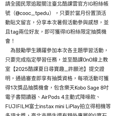
請全國民眾追蹤關注臺北酷課雲官方IG粉絲帳
號（@cooc_tpedu），只要於當月份置頂活
動貼文留言，分享本次暑假活動參與感想，並
且tag兩位好友，即可獲得IG粉絲限定抽獎機
會！
為鼓勵學生踴躍參加本次各主題學習活動，
只要完成指定學習任務，並至酷課OnO線上教
室【2025酷課夏日尋寶趣_許願池】提交證
明，通過審查即享有抽獎資格，每項活動可獲
得1次獎品抽獎機會，包含樂天Kobo Sage 8吋
電子書閱讀器、AirPods 4主動式降噪款、
FUJIFILM富士instax mini LiPlay拍立得相機等
多項大獎，臺北市學生還有額外專屬的G寶石