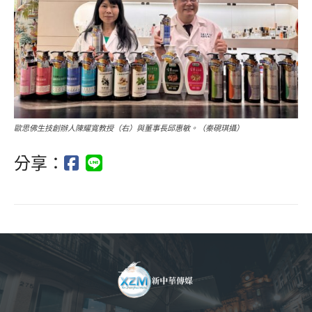
歐思佛生技創辦人陳耀寬教授（右）與董事長邱惠敏。（秦硯琪攝）
分享：