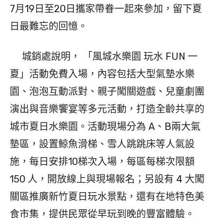
7月19日至20日攜家帶眷一起來參加，留下夏
日最難忘的回憶。
城銷處說明， 「風城水樂園 玩水 FUN 一
夏」活動免費入場，內容包括大型氣墊水樂
園、泡泡互動派對、親子闖關遊戲、兒童劇團
演出與音樂饗宴等多元活動，打造全齡共享的
城市夏日水樂園。活動現場分為 A、B兩大氣
墊區，設置鯨魚滑梯、雪人跳跳床等人氣設
施，每日安排10梯次入場，每區每梯次限額
150 人，開放線上與現場報名；另設有 4 大闖
關區推廣新竹夏日玩水景點，還有在地特色美
食市集，提供民眾從早玩到晚的豐富體驗。