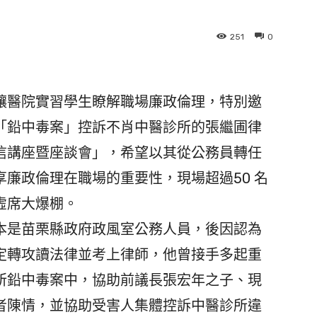
251
0
醫院實習學生瞭解職場廉政倫理，特別邀
「鉛中毒案」控訴不肖中醫診所的張繼圃律
信講座暨座談會」，希望以其從公務員轉任
廉政倫理在職場的重要性，現場超過50 名
虛席大爆棚。
是苗栗縣政府政風室公務人員，後因認為
定轉攻讀法律並考上律師，他曾接手多起重
所鉛中毒案中，協助前議長張宏年之子、現
者陳情，並協助受害人集體控訴中醫診所違