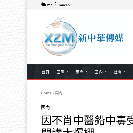
C
21.1
Taiwan
首頁
國際
兩岸
國內
社會
Home
國內
國內
因不肖中醫鉛中毒