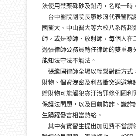
法使用禁藥硃砂及鉛丹，名噪一時
台中醫院副院長廖妙淯代表醫院感
國醫大、中山醫大等六校八系所超
師，或是藥師、放射師，每個人在
過張律師公務員轉任律師的雙重身
能知法守法不觸法。
張繼圃律師全場以輕鬆對話方式，
財物、個資洩密及利益衝突迴避等
贈財物可能觸犯貪汙治罪條例圖利
保護法問題，以及目前防詐、識詐
生踴躍發言相當熱絡。
其中有實習生提出加班費不當請領