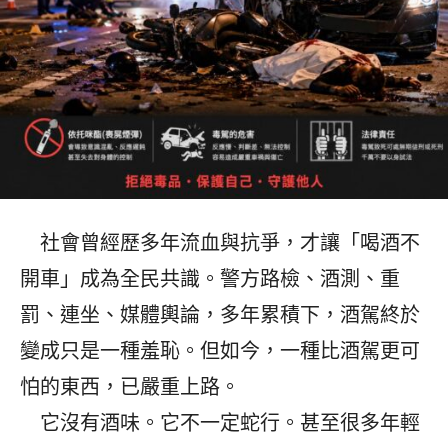
社會曾經歷多年流血與抗爭，才讓「喝酒不
開車」成為全民共識。警方路檢、酒測、重
罰、連坐、媒體輿論，多年累積下，酒駕終於
變成只是一種羞恥。但如今，一種比酒駕更可
怕的東西，已嚴重上路。
它沒有酒味。它不一定蛇行。甚至很多年輕