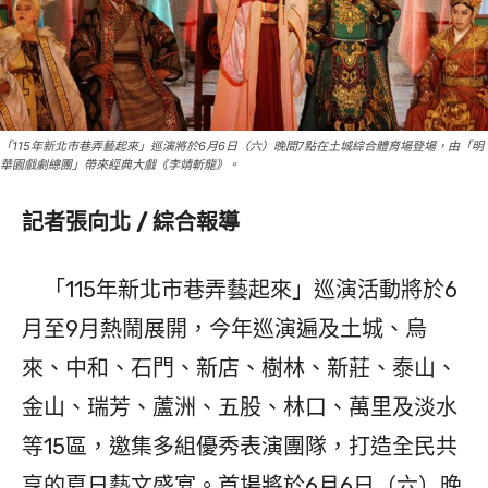
「115年新北市巷弄藝起來」巡演將於6月6日（六）晚間7點在土城綜合體育場登場，由「明
華園戲劇總團」帶來經典大戲《李靖斬龍》。
記者張向北 / 綜合報導
「115年新北市巷弄藝起來」巡演活動將於6
月至9月熱鬧展開，今年巡演遍及土城、烏
來、中和、石門、新店、樹林、新莊、泰山、
金山、瑞芳、蘆洲、五股、林口、萬里及淡水
等15區，邀集多組優秀表演團隊，打造全民共
享的夏日藝文盛宴。首場將於6月6日（六）晚