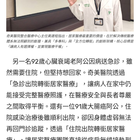
奇美醫院整合醫療中心主任黃建程指出，居家醫療最重要的價值，在於解決傳統醫療
體系無法照顧到的斷層，兼具「多專科」與「全方位轉銜」的創新架構，核心目標是
「讓病人有選擇權，並實現醫療平權」。
另一名92歲心臟衰竭老阿公因病送急診，雖
然需要住院，但堅持想回家。奇美醫院透過
「急診出院轉銜居家醫療」，讓病人在家中仍
能接受完整醫療照護，在醫療安全與長者尊嚴
之間取得平衡。還有一位91歲大腸癌阿公，住
院感染治療後雖順利出院，卻因身體虛弱無法
再回門診追蹤，透過「住院出院轉銜居家醫