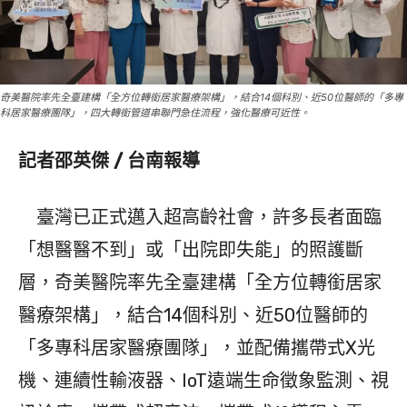
奇美醫院率先全臺建構「全方位轉銜居家醫療架構」，結合14個科別、近50位醫師的「多專
科居家醫療團隊」，四大轉銜管道串聯門急住流程，強化醫療可近性。
記者邵英傑 / 台南報導
臺灣已正式邁入超高齡社會，許多長者面臨
「想醫醫不到」或「出院即失能」的照護斷
層，奇美醫院率先全臺建構「全方位轉銜居家
醫療架構」，結合14個科別、近50位醫師的
「多專科居家醫療團隊」，並配備攜帶式X光
機、連續性輸液器、IoT遠端生命徵象監測、視