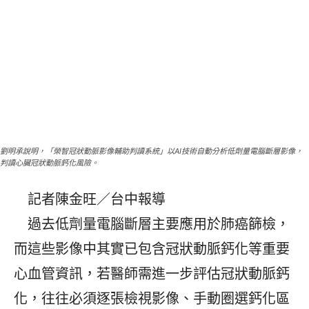
劉明承說明，「榮智冠狀動脈影像輔助判讀系統」以AI技術自動分析低劑量電腦斷層影像，
判讀心臟冠狀動脈鈣化風險。
記者陳金旺／台中報導
過去低劑量電腦斷層主要應用於肺癌篩檢，
而這些影像中其實已包含冠狀動脈鈣化等重要
心血管資訊，若醫師需進一步評估冠狀動脈鈣
化，往往必須逐張檢視影像、手動圈選鈣化區