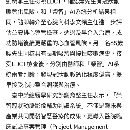
劉明承主任檢視LDCT，確認蕭先生有冠狀動
脈鈣化風險，和「榮智」AI系統分析結果相
同，隨即轉介至心臟內科李文領主任進一步評
估並安排心導管檢查，透過及早介入治療，成
功防堵後續更嚴重的心血管風險。另一名65歲
腰先生同樣具有長期吸菸與慢性咳嗽病史，接
受LDCT檢查後，分別由醫師和「榮智」AI系
統兩者判讀，發現冠狀動脈鈣化程度偏高，提
早接受心肺整合照護與治療。
臺中榮總醫學研究部謝育整主任表示，「榮
智冠狀動脈影像輔助判讀系統」不僅是臨床與
產業共同開發智慧醫療的成果，更導入醫院臨
床試驗專案管理（Project Management