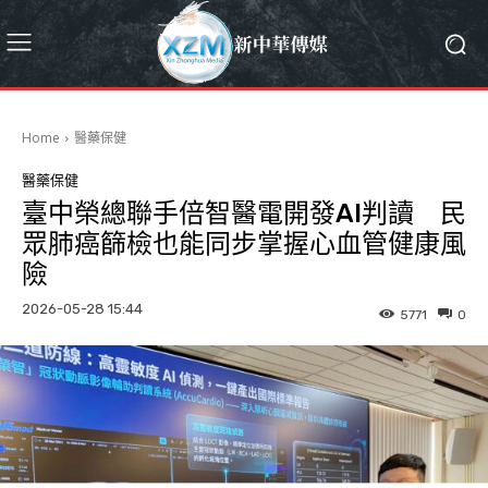
Home
醫藥保健
醫藥保健
臺中榮總聯手倍智醫電開發AI判讀 民
眾肺癌篩檢也能同步掌握心血管健康風
險
2026-05-28 15:44
5771
0