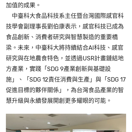
加值的成果。
中臺科大食品科技系主任暨台灣國際感官科
技學會副理事長劉伯康表示，感官科技已成為
食品創新、消費者研究與智慧製造的重要橋
梁。未來，中臺科大將持續結合AI科技、感官
研究與在地農食特色，並透過USR計畫鏈結地
方產業，實踐「SDG 9產業創新與基礎設
施」、「SDG 12責任消費與生產」與「SDG 17
促進目標的夥伴關係」，為台灣食品產業的智
慧升級與永續發展開創更多耀眼的可能。