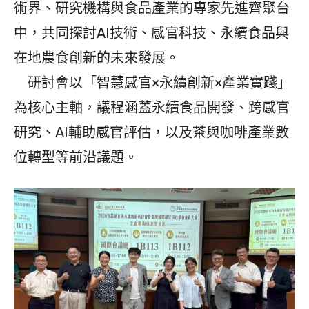
術界、研究機構與食品產業的專家先進齊聚台
中，共同探討AI技術、感官科技、永續食品與
在地農食創新的未來發展。
研討會以「智慧感官×永續創新×產業實踐」
為核心主軸，議程涵蓋永續食品開發、跨感官
研究、AI輔助感官評估，以及茶與咖啡產業數
位轉型等前沿議題。