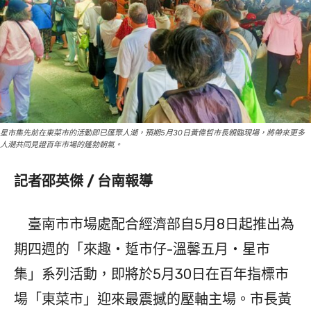
星市集先前在東菜市的活動即已匯聚人潮，預期5月30日黃偉哲市長親臨現場，將帶來更多
人潮共同見證百年市場的蓬勃朝氣。
記者邵英傑 / 台南報導
臺南市市場處配合經濟部自5月8日起推出為
期四週的「來趣・踅市仔-溫馨五月・星市
集」系列活動，即將於5月30日在百年指標市
場「東菜市」迎來最震撼的壓軸主場。市長黃