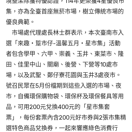
境整潔除獲特優認證，114年更榮獲4星優良市
集，亦為全臺首座無菸市場，樹立傳統市場的
優良典範。
市場處代理處長林士群表示，本次臺南市入
選「來趣・踅市仔-溫馨五月・星市集」活動
者包含學甲、六甲、崇義、玉井、東菜市、隆
田、佳里中山、關廟、後營、下營等10處市
場，以及武聖、鄭仔寮花園與玉井3處夜市。
號召民眾在5月份檔期到這些入選的市場、夜
市，自備環保購物袋、環保杯及環保餐具等用
品，可用200元兌換400元的「星市集套
票」，每份套票內含200元好市券與2張市集精
選特色商品兌換券，一起來響應綠色消費行