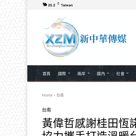
C
25.2
Taiwan
首頁
國際
兩岸
國內
社會
Home
台南
台南
黃偉哲感謝桂田恆