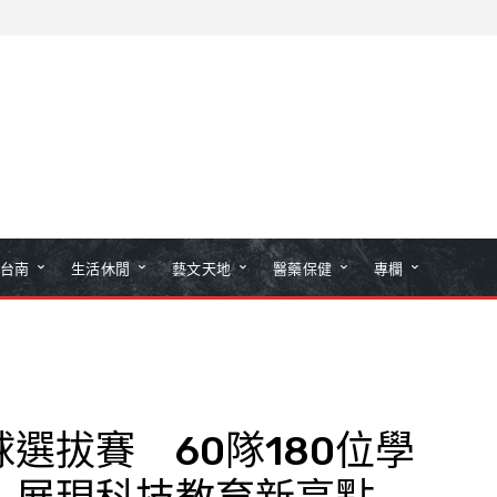
台南
生活休閒
藝文天地
醫藥保健
專欄
選拔賽 60隊180位學