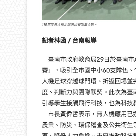
115年度無人機足球選拔賽開幕合影。
記者林函 / 台南報導
臺南市政府教育局29日於臺南市A
賽」，吸引全市國中小60支隊伍、
人機足球穿越球門環、折返回場並
度、判斷力與團隊默契。此次為臺
引導學生接觸飛行科技，也為科技
市長黃偉哲表示，無人機應用已逐
農業、防災、環保稽查及公共衛生
率、降低人力負擔。市府推動科技