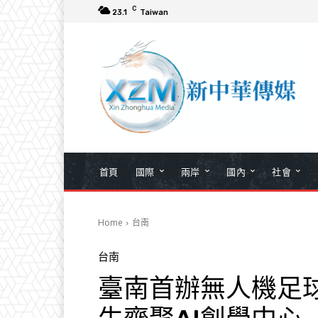
C
23.1
Taiwan
首頁
國際
兩岸
國內
社會
Home
台南
台南
臺南首辦無人機足球