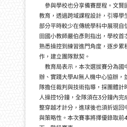
參與學校也分享備賽歷程。文賢國
教育，透過跨域課程設計，引導學
部分平時較少在傳統學科中展現自
田國小教師嚴伯彥則指出，學校首
熟悉操控到練習進門角度，逐步累
作，建立團隊默契。
教育局表示，本次選拔賽分為國中
辦、實踐大學AI無人機中心協辦
隊擔任裁判與技術指導，採團體計
人操控1分鐘，全隊須在3分鐘內
整穿越才計分，進球後也須折返回
與策略性。本次賽事將擇優錄取前