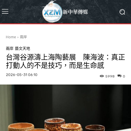
Home
兩岸
兩岸
藝文天地
台灣谷源濤上海陶藝展 陳海波：真正
打動人的不是技巧，而是生命感
2026-05-31 06:10
5998
0