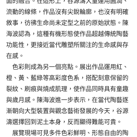
面的融合。在造形上，谷源濤大量運用圓潤、
流動的線條，作品沒有尖銳輪廓，也沒有明確
敘事，彷彿生命尚未定型之前的原始狀態。陳
海波認為，這種有機形態使作品超越傳統陶藝
功能性，更接近當代雕塑所關注的生命感與存
在感。
色彩則成為另一個亮點。展出作品運用紅、
橙、黃、藍綠等高彩度色系，搭配刻意保留的
裂紋、刷痕與燒成肌理，使作品同時具有童趣
與歲月感。陳海波進一步表示，在當代陶藝逐
漸朝向大型裝置與觀念藝術發展的今天，谷源
濤選擇回到泥土本身，反而顯得難能可貴。
展覽現場可見多件色彩鮮明、形態自由的陶