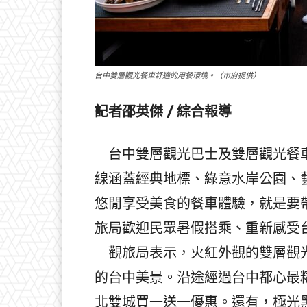
台中雙層觀光餐車舒適的用餐環境。（市府提供）
記者邵英傑 / 綜合報導
台中雙層觀光巴士及雙層觀光餐車
線涵蓋經典地標、綠意水岸公園、
悠閒享受美食的餐車體驗，就是要
旅局歡迎民眾暑假搭乘、重新感受
觀旅局表示，火紅外觀的雙層觀光
的台中美景。沿途經過台中都心最
北雙城買一送一優惠。還有，極光