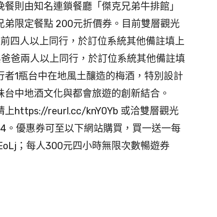
晚餐則由知名連鎖餐廳「傑克兄弟牛排館」
弟限定餐點 200元折價券。目前雙層觀光
底前四人以上同行，於訂位系統其他備註填上
與爸爸兩人以上同行，於訂位系統其他備註填
行者1瓶台中在地風土釀造的梅酒，特別設計
味台中地酒文化與都會旅遊的創新結合。
://reurl.cc/knY0Yb 或洽雙層觀光
30或24。優惠券可至以下網站購買，買一送一每
cc/ekEoLj；每人300元四小時無限次數暢遊券