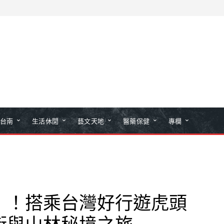
台南
生活休閒
藝文天地
醫藥保健
專欄
」！搭乘台灣好行遊虎頭