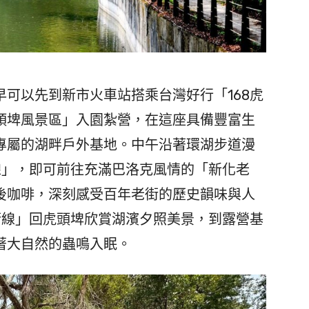
可以先到新市火車站搭乘台灣好行「168虎
頭埤風景區」入園紮營，在這座具備豐富生
專屬的湖畔戶外基地。中午沿著環湖步道漫
線」，即可前往充滿巴洛克風情的「新化老
後咖啡，深刻感受百年老街的歷史韻味與人
街線」回虎頭埤欣賞湖濱夕照美景，到露營基
著大自然的蟲鳴入眠。