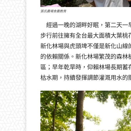
張氏農場食農教育
經過一晚的湖畔好眠，第二天一早
步行前往擁有全台最大面積大葉桃
新化林場與虎頭埤不僅是新化山線
的依賴關係。新化林場繁茂的森林
區；早年乾旱時，仰賴林場長期蓄
枯水期，持續發揮調節灌溉用水的