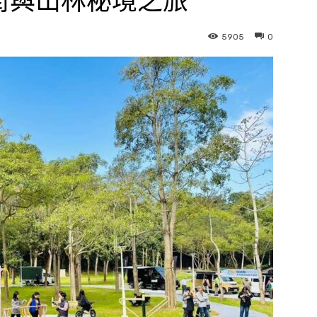
街與山林秘境之旅
5905
0