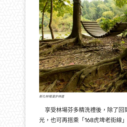
新化林場漫步林道
享受林場芬多精洗禮後，除了回到
光，也可再搭乘「168虎埤老街線