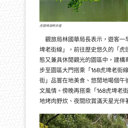
虎頭埤湖畔步道
觀旅局林國華局長表示，遊客一早
埤老街線」，前往歷史悠久的「虎
態又兼具休閒觀光的園區中，建構
步至園區大門搭乘「168虎埤老街
街」品嘗在地美食、悠閒地喝個午
文風情。傍晚再搭乘「168虎埤老
地烤肉野炊、夜間欣賞滿天星光伴