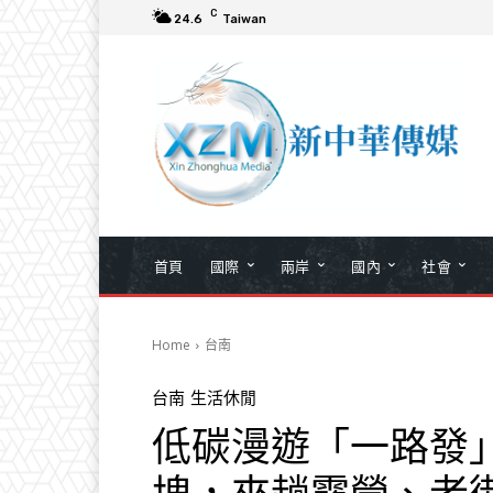
C
24.6
Taiwan
首頁
國際
兩岸
國內
社會
Home
台南
台南
生活休閒
低碳漫遊「一路發