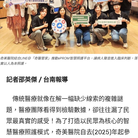
奇美醫院結合LINE@「奇醫管家」推動ePROM智慧照護平台，讓病人聲音進入臨床判斷，落
實以人為本照護。
記者邵英傑 / 台南報導
傳統醫療就像在解一幅缺少線索的複雜謎
題，醫療團隊看得到檢驗數據，卻往往漏了民
眾最真實的感受！為了打造以民眾為核心的智
慧醫療照護模式，奇美醫院自去(2025)年起參