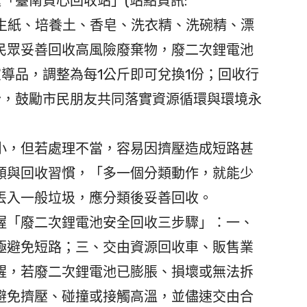
「臺南資心回收站」(站點資訊:
即可兌換衛生紙、培養土、香皂、洗衣精、洗碗精、漂
民眾妥善回收高風險廢棄物，廢二次鋰電池
宣導品，調整為每1公斤即可兌換1份；回收行
份，鼓勵市民朋友共同落實資源循環與環境永
，但若處理不當，容易因擠壓造成短路甚
類與回收習慣，「多一個分類動作，就能少
丟入一般垃圾，應分類後妥善回收。
「廢二次鋰電池安全回收三步驟」：一、
極避免短路；三、交由資源回收車、販售業
醒，若廢二次鋰電池已膨脹、損壞或無法拆
避免擠壓、碰撞或接觸高溫，並儘速交由合