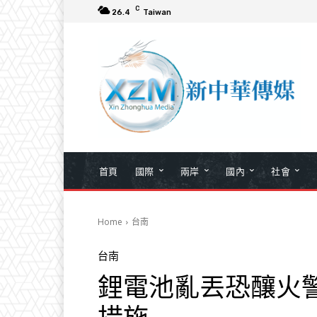
C
26.4
Taiwan
首頁
國際
兩岸
國內
社會
Home
台南
台南
鋰電池亂丟恐釀火