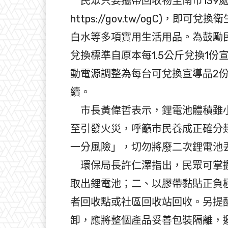
民眾只要攜帶回收物至南市139處
https://gov.tw/ogC)，
白水等多項實用生活用品。為鼓勵
兌換標準自原本每1.5公斤兌換1份
動電源調整為每台可兌換宣導品2
續。
市長黃偉哲表示，鋰電池體積雖小
至引發火災，呼籲市民養成正確分
一分風險」，切勿將廢二次鋰電池
環保局長許仁澤指出，民眾可掌握
取出鋰電池；二、以膠帶黏貼正負
者回收點或社區回收站回收。另提
卸，應將整個產品妥善包裝隔離，