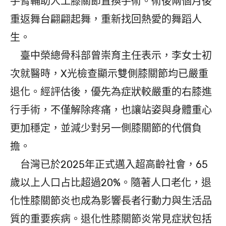
手臂輔助人工膝關節置換手術。術後兩個月後
重返舞台翩翩起舞，重新找回熱愛的舞蹈人
生。
臺中榮總骨科部曾崇育主任表示，李女士初
次就醫時，X光檢查顯示雙側膝關節均已嚴重
退化。經評估後，優先為症狀較嚴重的右膝進
行手術，不僅解除疼痛，也讓站姿與身體重心
更加穩定，並減少對另一側膝關節的代償負
擔。
台灣已於2025年正式邁入超高齡社會，65
歲以上人口占比超過20%。隨著人口老化，退
化性膝關節炎也成為影響長者行動力與生活品
質的重要疾病。退化性膝關節炎常見症狀包括