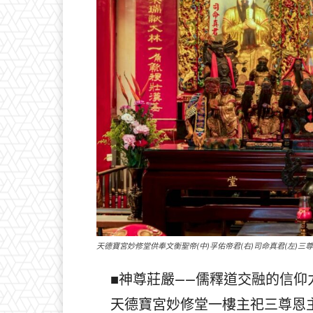
天德寶宮妙修堂供奉文衡聖帝(中)孚佑帝君(右)司命真君(左)三
■神尊莊嚴——儒釋道交融的信仰
天德寶宮妙修堂一樓主祀三尊恩主