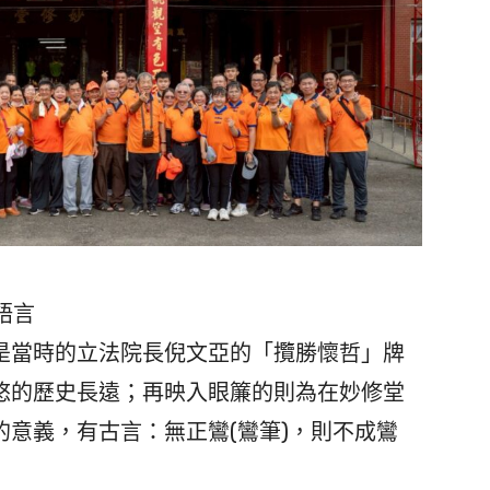
語言
當時的立法院長倪文亞的「攬勝懷哲」牌
悠的歷史長遠；再映入眼簾的則為在妙修堂
意義，有古言：無正鸞(鸞筆)，則不成鸞