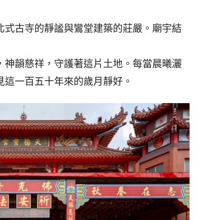
式古寺的靜謐與鸞堂建築的莊嚴。廟宇結
，神韻慈祥，守護著這片土地。每當晨曦灑
見這一百五十年來的歲月靜好。