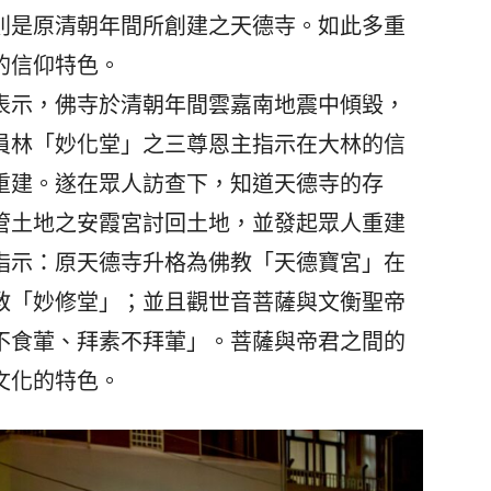
則是原清朝年間所創建之天德寺。如此多重
的信仰特色。
示，佛寺於清朝年間雲嘉南地震中傾毀，
員林「妙化堂」之三尊恩主指示在大林的信
重建。遂在眾人訪查下，知道天德寺的存
管土地之安霞宮討回土地，並發起眾人重建
指示：原天德寺升格為佛教「天德寶宮」在
教「妙修堂」；並且觀世音菩薩與文衡聖帝
不食葷、拜素不拜葷」。菩薩與帝君之間的
文化的特色。