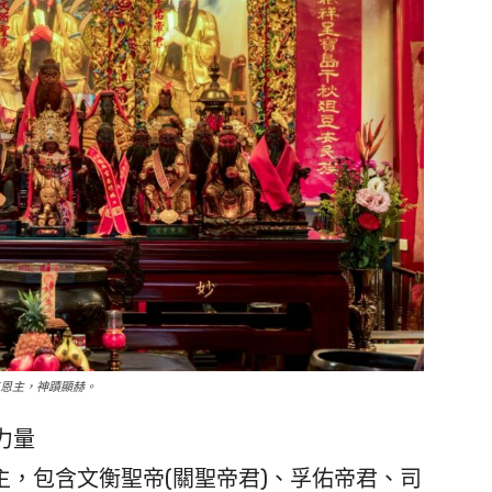
尊恩主，神蹟顯赫。
力量
，包含文衡聖帝(關聖帝君)、孚佑帝君、司