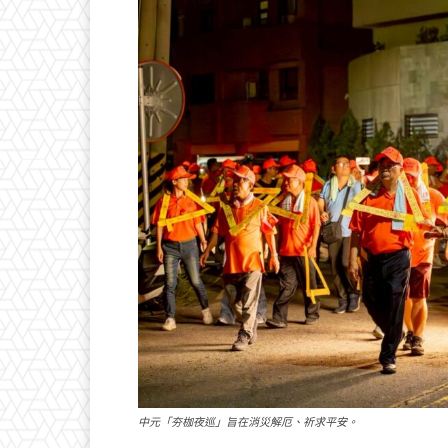
中元「夯枷夜巡」旨在消災解厄、祈求平安。