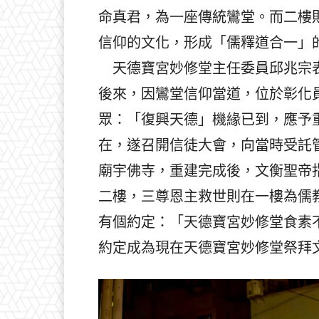
命真君，為一座傳統鸞堂。而二樓
信仰的文化，形成「儒釋道合一」
天德寶宮妙修堂主任委員邱兆宗表
後來，因鸞堂信仰當道，位於彰化
眾：「復興天德」機緣已到，應予
在，遂召開信徒大會，向當時受託
廟宇佛寺，重建完成後，文衡聖帝
二樓，三尊恩主救世則在一樓為儒
有個約定：「天德寶宮妙修堂食素
約定成為現在天德寶宮妙修堂祭拜