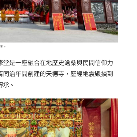
宇。
堂是一座融合在地歷史滄桑與民間信仰力
清同治年間創建的天德寺，歷經地震毀損到
傳承。