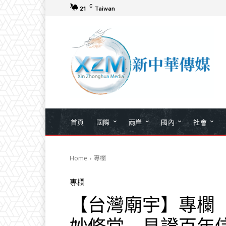
C
21
Taiwan
首頁
國際
兩岸
國內
社會
Home
專欄
專欄
【台灣廟宇】專欄