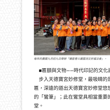
每年的農曆九月初九日舉辦「禳星禮斗護國消災祈福法會」。
■匾額與文物——時代印記的文化
步入天德寶宮妙修堂，最吸睛的是
匾，深遠的道出天德寶宮妙修堂悠
的「鸞筆」；此在鸞堂具相當重要的
堂。