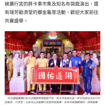
峽廣行宮的胖卡車市集及知名布袋戲演出，還
有瑞芳勸濟堂的擲金龜等活動，歡迎大家前往
共襄盛舉。
18日適逢農曆6月24日關聖帝君聖誕千秋，新北市長侯友宜一早分別前往淡水行天
武聖宮、行忠宮，以及屯山古聖廟行忠堂恭祝聖壽，祈求市政推動順利，同時致贈