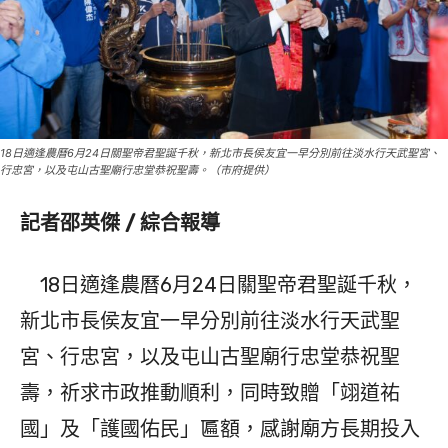
18日適逢農曆6月24日關聖帝君聖誕千秋，新北市長侯友宜一早分別前往淡水行天武聖宮、
行忠宮，以及屯山古聖廟行忠堂恭祝聖壽。（市府提供）
記者邵英傑 / 綜合報導
18日適逢農曆6月24日關聖帝君聖誕千秋，
新北市長侯友宜一早分別前往淡水行天武聖
宮、行忠宮，以及屯山古聖廟行忠堂恭祝聖
壽，祈求市政推動順利，同時致贈「翊道祐
國」及「護國佑民」匾額，感謝廟方長期投入