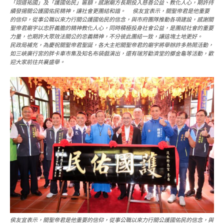
「翊道祐國」及「護國佑民」匾額，感謝廟方長期投入慈善公益、教化人心，期許持
續發揚關公護國佑民精神，讓社會更團結和諧。 侯友宜表示，關聖帝君是他重要
的信仰，從事公職以來力行關公護國佑民的信念，與市府團隊推動各項建設，感謝關
聖帝君廟宇以忠肝義膽的精神教化人心，同時積極投身社會公益，是團結社會的重要
力量，也期許大眾效法關公的忠義精神，不分彼此團結一致，讓這塊土地更好。
民政局補充，為慶祝關聖帝君聖誕，各大主祀關聖帝君的廟宇將舉辦許多熱鬧活動，
如三峽廣行宮的胖卡車市集及知名布袋戲演出，還有瑞芳勸濟堂的擲金龜等活動，歡
迎大家前往共襄盛舉。
侯友宜表示，關聖帝君是他重要的信仰，從事公職以來力行關公護國佑民的信念，與