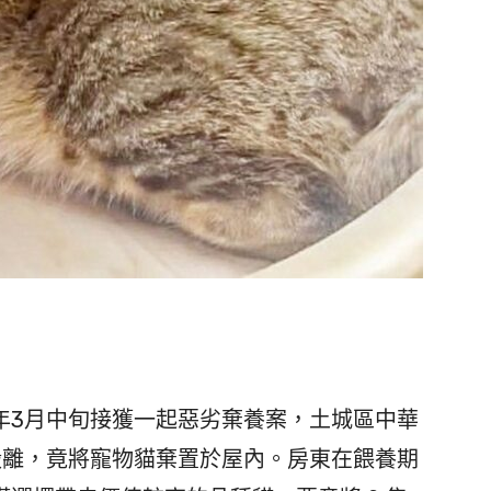
3月中旬接獲一起惡劣棄養案，土城區中華
搬離，竟將寵物貓棄置於屋內。房東在餵養期