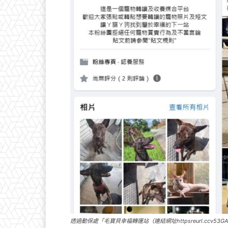
透過動保處「毛寶貝幸福轉運站（連結網址httpsreurl.ccv5