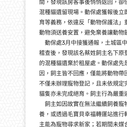
間，發現該房客事後悄悄返回，卻僅
混種貓遺留現場。動保處獲報後立
育等義務，依違反「動物保護法」重罰
動物須送養安置，避免棄養讓動物
動保處3月中接獲通報，土城區中
稽查後，發現該名蔡姓飼主名下原
的混種貓遺棄於租屋處。動保處先
因，飼主皆不回應，僅能將動物帶
不僅未辦理寵物登記，且未依規定
貓隻亦未完成絕育。飼主行為嚴重
飼主如因故實在無法繼續飼養寵物
養，或透過毛寶貝幸福轉運站進行轉
主能為寵物尋求新家；若期間未媒