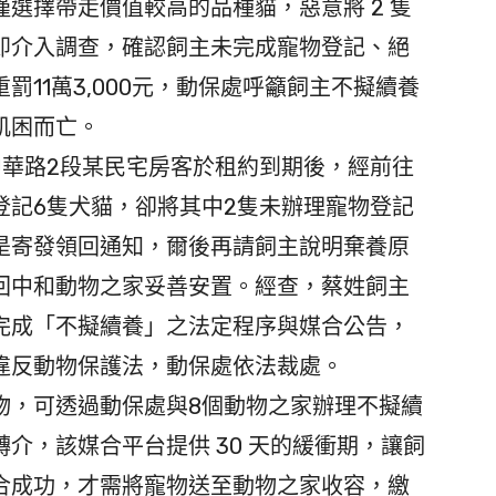
選擇帶走價值較高的品種貓，惡意將 2 隻
即介入調查，確認飼主未完成寵物登記、絕
11萬3,000元，動保處呼籲飼主不擬續養
飢困而亡。
華路2段某民宅房客於租約到期後，經前往
登記6隻犬貓，卻將其中2隻未辦理寵物登記
是寄發領回通知，爾後再請飼主說明棄養原
回中和動物之家妥善安置。經查，蔡姓飼主
完成「不擬續養」之法定程序與媒合公告，
違反動物保護法，動保處依法裁處。
，可透過動保處與8個動物之家辦理不擬續
介，該媒合平台提供 30 天的緩衝期，讓飼
合成功，才需將寵物送至動物之家收容，繳