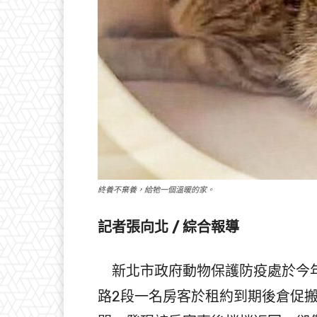
終養不棄養，給牠一個溫暖的家。
記者張向北 / 綜合報導
新北市政府動物保護防疫處於今年
路2段一名房客於租約到期後倉促