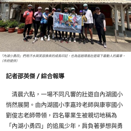
「內湖小勇四」們用汗水與笑容換來的成長印記，也為這趟環島壯遊寫下最動人的篇章。
（市府提供）
記者邵英傑 / 綜合報導
清晨六點，一場不同凡響的壯遊自內湖國小
悄然展開。由內湖國小李嘉玲老師與康寧國小
劉俊志老師帶領，四名畢業生被親切地稱為
「內湖小勇四」的追風少年，肩負著夢想與勇