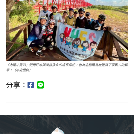
「內湖小勇四」們用汗水與笑容換來的成長印記，也為這趟環島壯遊寫下最動人的篇
章。（市府提供）
分享：