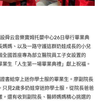
設舜云音樂寶姆托嬰中心26日舉行畢業典
長媽媽、以及一路守護這群奶娃成長的小兒
個全國首座專為部立醫院員工子女設置的
你畢業生「人生第一場畢業典禮」獻上祝福。
證書給穿上迷你學士服的畢業生。廖副院長
。只見2歲多奶娃穿迷妳學士服，從院長爸爸
樣，還有收到副院長、醫師媽媽精心挑選的