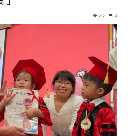
業了
219
0