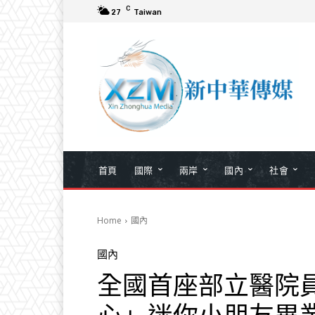
C
27
Taiwan
首頁
國際
兩岸
國內
社會
Home
國內
國內
全國首座部立醫院