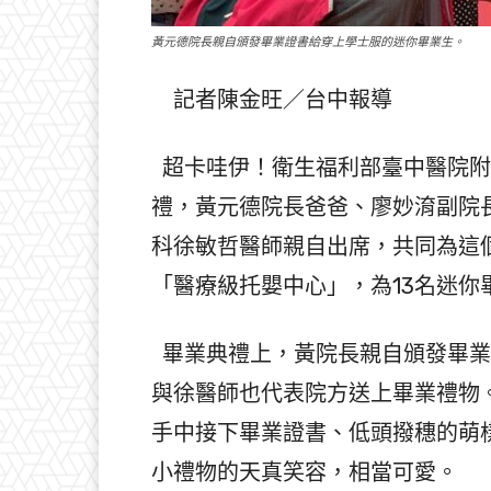
黃元德院長親自頒發畢業證書給穿上學士服的迷你畢業生。
記者陳金旺／台中報導
超卡哇伊！衛生福利部臺中醫院附
禮，黃元德院長爸爸、廖妙淯副院
科徐敏哲醫師親自出席，共同為這
「醫療級托嬰中心」，為13名迷
畢業典禮上，黃院長親自頒發畢業
與徐醫師也代表院方送上畢業禮物
手中接下畢業證書、低頭撥穗的萌
小禮物的天真笑容，相當可愛。