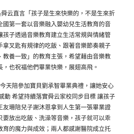
吳舜云直言「孩子是生來快樂的，不是生來折
全國第一套以音樂融入嬰幼兒生活教育的音
讓孩子透過音樂教育建立生活常規與情緒管
手拿叉匙有規律的吃飯、跟著音樂節奏親子
、教養一致」的教育主張，希望藉由音樂教
長，也祝福他們畢業快樂，展翅高飛。
今天陪參加寶貝劉承智畢業典禮，讓她安心
感動 希望持續落實舜云家校同步目標 讓孩子
王友珊陪兒子謝沐恩拿到人生第一張畢業證
只要放出吃飯、洗澡等音樂，孩子就可以乖
教育的魔力與成效；兩人都感謝醫院成立托