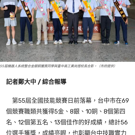
55屆機器人系統整合金銀銅獲獎同學與臺中高工黃尚煜校長合影。（市府提供）
記者鄭大中 / 綜合報導
第55屆全國技能競賽日前落幕，台中市在69
個競賽職類共獲得5金、8銀、10銅、8個第四
名、12個第五名、13個佳作的好成績，總計56
位選手獲獎，成績亮眼，也彰顯台中技職實力