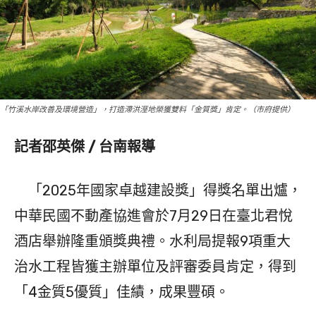
「竹溪水岸改善及環境營造」，打造滯洪溼地榮獲雙料「金質獎」肯定。（市府提供）
記者邵英傑 / 台南報導
「2025年國家卓越建設獎」得獎名單出爐，
中華民國不動產協進會於7月29日在臺北君悅
酒店舉辦隆重頒獎典禮。水利局提報9項重大
治水工程皆獲主辦單位及評審委員肯定，得到
「4金質5優質」佳績，成果豐碩。