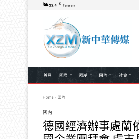
C
22.4
Taiwan
首頁
國際
兩岸
國內
社會
Home
國內
國內
德國經濟辦事處蘭