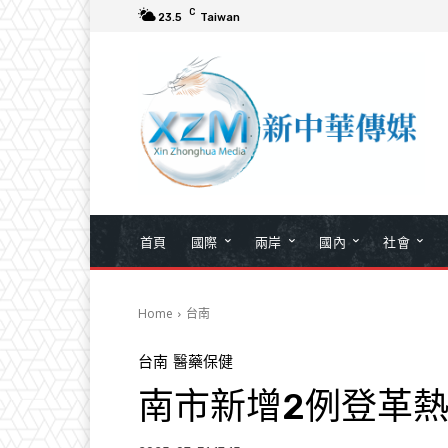
C
23.5
Taiwan
首頁
國際
兩岸
國內
社會
Home
台南
台南
醫藥保健
南市新增2例登