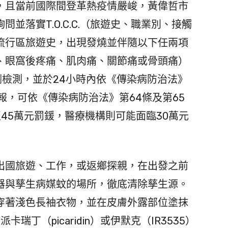
，且當前國際間登革熱疫情嚴峻，黃偉哲市
並落實T.O.C.C.（旅遊史、職業別、接觸
流行區旅遊史，出現發燒並伴隨以下任兩項
、眼窩後疼痛、肌肉痛、關節痛或骨頭痛）
劑檢測，並於24小時內依《傳染病防治法》
報，可依《傳染病防治法》第64條及第65
45萬元罰鍰，醫療機構則可能面臨30萬元
國旅遊、工作，或返鄉探親，在出發之前
器與孳生病媒蚊的場所，徹底清除孳生源。
穿著淺色長袖衣物，並在皮膚外露部位塗抹
瑞丁（picaridin）或伊默克（IR3535）