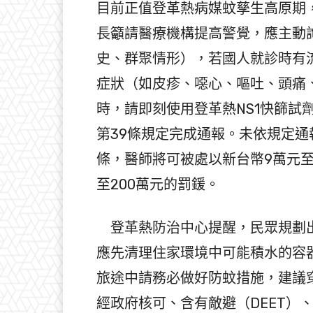
目前正值登革熱病媒蚊孳生高原期
長籲請醫療機構提高警覺，應主動詢問
史、群聚情形），若國人就診時有
症狀（如皮疹、噁心、嘔吐、頭痛
時，請即刻使用登革熱NS1快篩試
第39條規定完成通報。未依規定通
條，醫師將可被處以新台幣9萬元至
至200萬元的罰鍰。
登革熱防治中心提醒，民眾規劃出
應先清理住家環境中可能積水的容
旅途中請務必做好防蚊措施，建議
經政府核可、含有敵避（DEET）、派卡