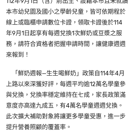
112年9月1日（含）前出生、設籍本市且未就讀
本市幼兒園及國小之學齡兒童，皆可依期程於
線上或臨櫃申請數位卡證，領取卡證後於114
年9月1日起享有每週兌換1次鮮奶或豆漿之服
務，請符合資格者把握申請時間，讓健康週週
來報到！
「鮮奶週報—生生喝鮮奶」政策自114年4月
上路以來深獲好評，每週平均逾12萬名學童參
與兌換，兌換率穩定維持在七成，家長政策滿
意度亦高達九成五，有4萬名學童週週兌換。
此次擴大補助對象將讓更多學童受惠，進一步
提升營養照顧的覆蓋率。