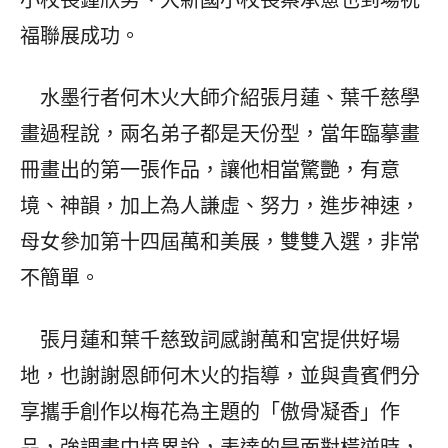
小校長鍾欣男、大新國小校長蔡承憲也到場祝
福聯展成功。
水墨行者何木火大師介紹張月蓮、葉千慈學
畫過程說，兩名弟子都是天份型，當年臨摹畫
冊畫出的第一張作品，讓他相當驚艷，有意
境、神韻，加上為人謙虛、努力，進步神速，
母女參加第十四屆萬和美展，雙雙入選，非常
不簡單。
張月蓮和葉千慈致詞感謝萬和宮提供好場
地，也謝謝恩師何木火的指導，並與貴賓們分
享攜手創作以梅花為主題的「傲骨凝香」作