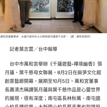
萬和宮蕭董事長、水墨行者何木火大師與張月蓮葉千合影。（圖：萬和宮提供）
記者葉志雲／台中報導
台中市萬和宮舉辦《千蓮遊藝•禪境幽香》張
月蓮、葉千慈母女聯展，8月2日在麻芛文化館
創意藝廊開幕，展期至10月5日。萬和宮董事
長蕭清杰稱讚張月蓮與葉千慈作品是心靈世界
的展現，很有深度；南屯區長林秋萬、南屯國