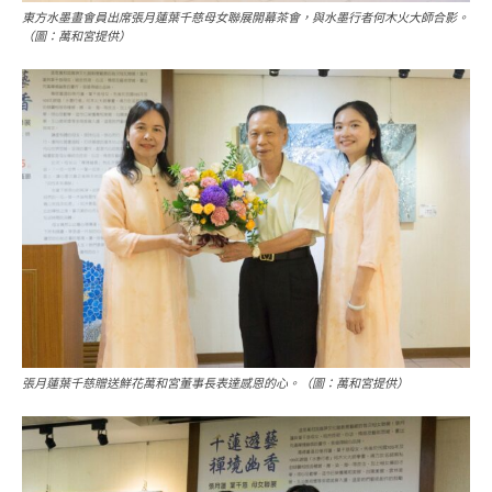
東方水墨畫會員出席張月蓮葉千慈母女聯展開幕茶會，與水墨行者何木火大師合影。
（圖：萬和宮提供）
張月蓮葉千慈贈送鮮花萬和宮董事長表達感恩的心。（圖：萬和宮提供）