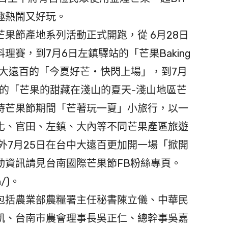
趣熱鬧又好玩。
果節產地系列活動正式開跑，從 6月28日
賽，到7月6日左鎮驛站的「芒果Baking
橋大遠百的「今夏好芒・快閃上場」，到7月
舉辦的「芒果的甜藏在淺山的夏天-淺山地區芒
時芒果節期間「芒著玩一夏」小旅行，以一
化、官田、左鎮、大內等不同芒果產區旅遊
外7月25日在台中大遠百更加開一場「掀開
動資訊請見台南國際芒果節FB粉絲專頁。
n/)。
包括農業部農糧署主任秘書陳立儀、中華民
凱、台南市農會理事長吳正仁、總幹事吳嘉