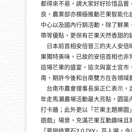
都得來不易，請大家好好珍惜品嘗
良，農業部亦積極推動芒果智能化
中心以及國內行銷活動，除了鮮果
帶等優點，更保有芒果天然香甜的
日本前首相安倍晉三的夫人安倍昭
果獨特美味，已故的安倍首相也非
這場芒果的盛宴，這次與富士宮市
南，期許今後和台南雙方在各領域
台南市農會理事長吳正仁表示，走
年走馬瀨農場活動最大亮點，園區
打卡牆；此外更以「芒果主題樂園
遊戲」場景，充滿芒果互動趣味且
「夏戀綠寶石2.0 DIY」百人場