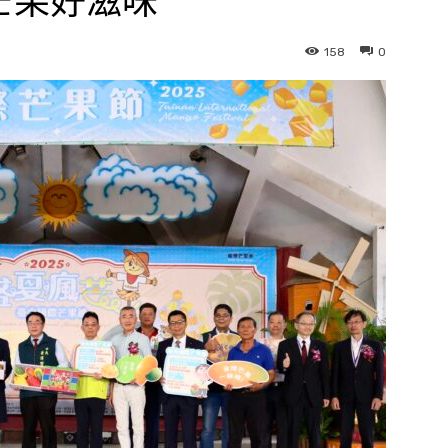
芒果好滋味
158
0