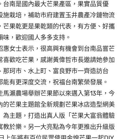
。台南是國內最大芒果產區，果實品質優
設施栽培，補助市府建置玉井農產冷鏈物流
，芒果乾更是果乾類的代表，有方便、好攜
韻味，歡迎國人多多支持。
惠女士表示，很高興有機會到台南品嘗芒
常喜歡吃芒果，感謝黃偉哲市長邀請她參加
、那珂市、水上町、富良野市一齊造訪台
都能有更深度交流，祝福台南繁榮發展。
馬瀨農場舉辦芒果節以來邁入第13年，今
內的芒果主題館全新規劃芒果冰店造型網美
」為主題，打造出真人版「芒果大富翁體驗
寓教於樂。另一大亮點為今年更推出升級版
，今日上午將有百位民眾使用金煌芒果一起DIY