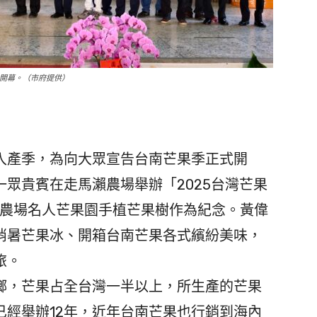
大開幕。（市府提供）
產季，為向大眾宣告台南芒果季正式開
一眾貴賓在走馬瀨農場舉辦「2025台灣芒果
瀨農場名人芒果園手植芒果樹作為紀念。黃偉
消暑芒果冰、開箱台南芒果各式繽紛美味，
旅。
，芒果占全台灣一半以上，所生產的芒果
已經舉辦12年，近年台南芒果也行銷到海內