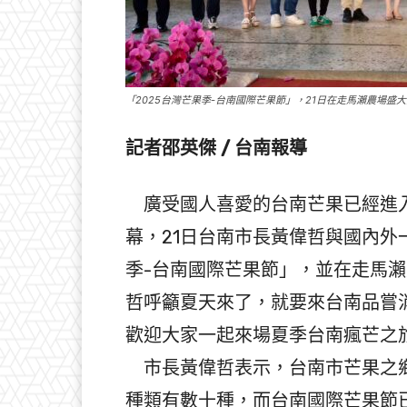
「2025台灣芒果季-台南國際芒果節」，21日在走馬瀨農場盛
記者邵英傑 / 台南報導
廣受國人喜愛的台南芒果已經進入
幕，21日台南市長黃偉哲與國內外
季-台南國際芒果節」，並在走馬
哲呼籲夏天來了，就要來台南品嘗
歡迎大家一起來場夏季台南瘋芒之
市長黃偉哲表示，台南市芒果之鄉
種類有數十種，而台南國際芒果節