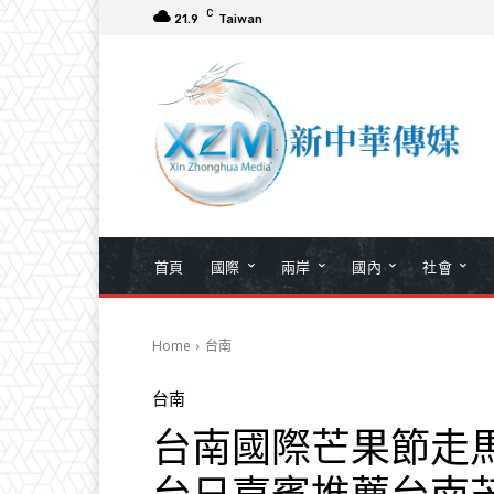
C
21.9
Taiwan
首頁
國際
兩岸
國內
社會
Home
台南
台南
台南國際芒果節走