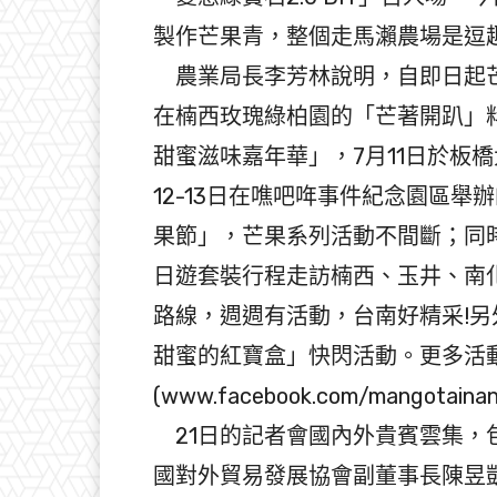
製作芒果青，整個走馬瀨農場是逗
農業局長李芳林說明，自即日起芒
在楠西玫瑰綠柏園的「芒著開趴」料理
甜蜜滋味嘉年華」，7月11日於板
12-13日在噍吧哖事件紀念園區
果節」，芒果系列活動不間斷；同
日遊套裝行程走訪楠西、玉井、南
路線，週週有活動，台南好精采!另
甜蜜的紅寶盒」快閃活動。更多活
(www.facebook.com/mangotaina
21日的記者會國內外貴賓雲集，
國對外貿易發展協會副董事長陳昱