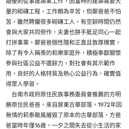
婚後則從事建築業工作，因當時的建築需要大
量的砌磚工程，工作頗為辛苦，但鄭爸爸不怕
苦，雖然聘僱很多砌磚工人，有空餘時間仍然
會與大家共同勞作，夫妻也胼手胝足同心一起
打拼事業。鄭爸爸個性隨和正直且敦厚樸實，
除了有令人稱羨的和樂家庭外，積極奉獻關懷
參與社區公益不遺餘力，對社會有其示範作
用，良好的人格特質及熱心公益行為，確實值
得眾人學習。
台南市政府原住民族事務委員會推薦的方明
勝原住民爸爸，來自屏東古華部落。1972年因
無情的莉泰颱風摧毀了原本的古華部落，方爸
爸當時年僅16歲，一夕之間失去從小生活的家