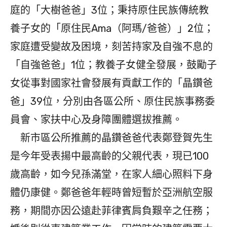
庭的「大樹爸爸」3位；秉持原住民族傳統教
養子女的「原住民Ama（阿瑪/爸爸）」2位；
家庭遭受變故及困境，刻苦持家及自強不息的
「自強爸爸」1位；教養子女健全發展，鼓勵子
女從事對國家社會發展有貢獻工作的「晶鑽爸
爸」39位，分別由各區公所、原住民族事務委
員會、家扶中心及身障團體選拔推薦。
新市區公所推薦的晶鑽爸爸代表鄭登賀先生
是今年受表揚中最高齡的父親代表，現已100
歲高齡，如今兒孫滿堂，在家人細心照料下身
體仍康健。鄭爸爸年輕時曾短暫於亞洲航空服
務，期間亦因公遠赴菲律賓肩負艱辛之任務；