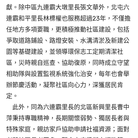
獻。除中區九連霸大墩里長張文華外，北屯六
連霸和平里長林標權也服務超過23年，不僅擔
任地方多項要職，更積極推動社區建設，包括
爭取道路鋪設、路燈安裝、水溝清淤及新建公
園等基礎建設，並領導環保志工定期清潔社
區，災時親自巡查、協助復原，同時成立守望
相助隊與設置監視系統強化治安，每年也會舉
辦節慶活動，凝聚社區向心力，深獲居民肯
定。
此外，同為六連霸里長的北區新興里長曹中
萍秉持專職精神，長期關懷弱勢、獨居長者與
特殊家庭，親訪家戶協助申請社福資源；面對