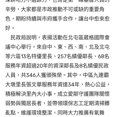
深耕地方不遺餘力，也肯定第一線基層人員的
辛勞，大家都是市政推動不可或缺的重要角
色，期盼持續與市府攜手合作，讓台中愈來愈
好。
民政局說明，表揚活動在北屯區葳格國際會
議中心舉行，來自中、東、西、南、北及北屯
等六區13名特優里長、257名績優鄰長、68名
服務年資超過20年的資深鄰長及8名績優民政
人員，共346人獲頒殊榮。其中，中區九連霸
大墩里長張文華服務年資達34年，熱心公益，
積極解決里內大小事，成立愛鄰守護團隊關懷
弱勢與獨居長者，並帶領環保志工定期清掃髒
亂點、維護環境整潔，同時大力推廣有氧舞