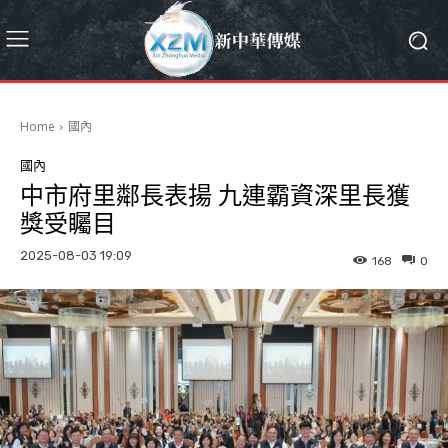
Home
國內
國內
中市府里鄰長表揚 九連霸資深里長獲
獎受矚目
2025-08-03 19:09
168
0