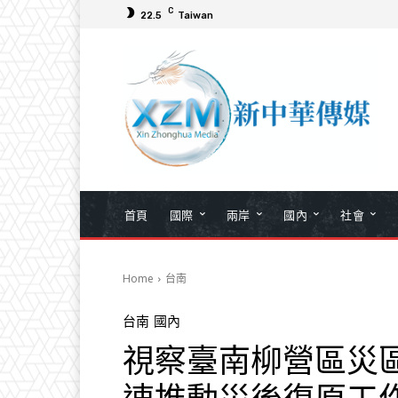
C
22.5
Taiwan
首頁
國際
兩岸
國內
社會
Home
台南
台南
國內
視察臺南柳營區災