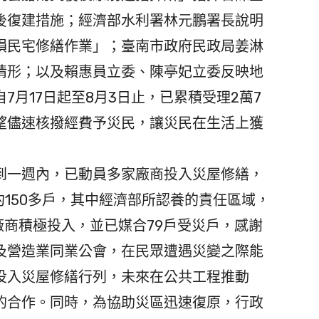
後復建措施；經濟部水利署林元鵬署長說明
損民宅修繕作業」；臺南市政府民政局姜淋
情形；以及賴惠員立委、陳亭妃立委反映地
7月17日起至8月3日止，已累積受理2萬7
望儘速核撥經費予災民，讓災民在生活上獲
一週內，已動員多家廠商投入災屋修繕，
約150多戶，其中經濟部所認養的責任區域，
廠商積極投入，並已媒合79戶受災戶，感謝
及營造業同業公會，在民眾遭遇災變之際能
投入災屋修繕行列，未來在公共工程推動
的合作。同時，為協助災區迅速復原，行政