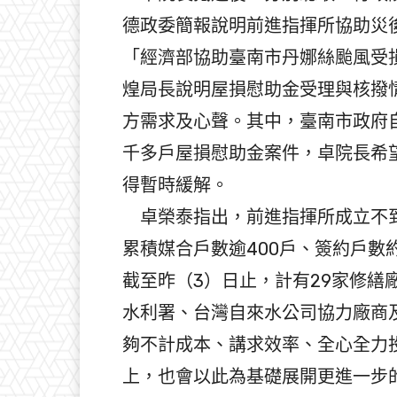
德政委簡報說明前進指揮所協助災
「經濟部協助臺南市丹娜絲颱風受
煌局長說明屋損慰助金受理與核撥
方需求及心聲。其中，臺南市政府自
千多戶屋損慰助金案件，卓院長希
得暫時緩解。
卓榮泰指出，前進指揮所成立不到
累積媒合戶數逾400戶、簽約戶數
截至昨（3）日止，計有29家修繕
水利署、台灣自來水公司協力廠商
夠不計成本、講求效率、全心全力
上，也會以此為基礎展開更進一步