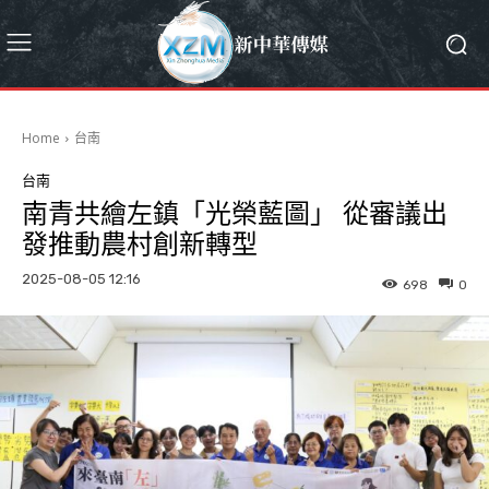
Home
台南
台南
南青共繪左鎮「光榮藍圖」 從審議出
發推動農村創新轉型
2025-08-05 12:16
698
0